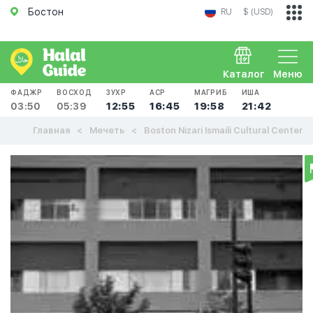
Бостон
RU
$ (USD)
Каталог
Меню
ФАДЖР
ВОСХОД
ЗУХР
АСР
МАГРИБ
ИША
03:50
05:39
12:55
16:45
19:58
21:42
Главная
Мечеть
Boston Nizari Ismaili Cultural Center