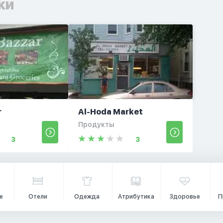
ки
r
Al-Hoda Market
Продукты
3
3
е
Отели
Одежда
Атрибутика
Здоровье
П