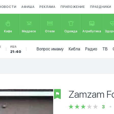
НОВОСТИ
АФИША
РЕКЛАМА
ПРИЛОЖЕНИЕ
ПРАЗДНИКИ
Кафе
Медресе
Отели
Одежда
Атрибутика
Здор
Б
ИША
Вопрос имаму
Кибла
Радио
ТВ
6
21:40
Zamzam F
3