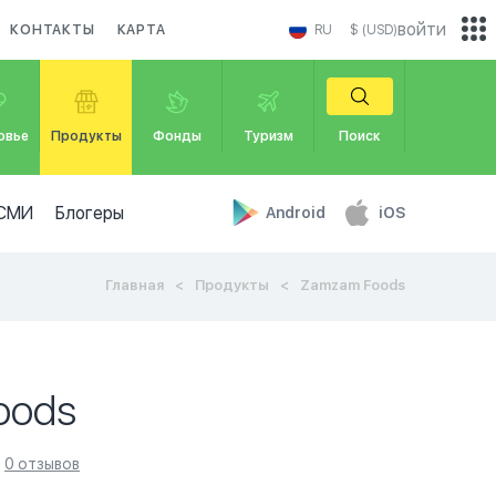
войти
КОНТАКТЫ
КАРТА
RU
$ (USD)
овье
Продукты
Фонды
Туризм
Поиск
СМИ
Блогеры
Android
iOS
Главная
Продукты
Zamzam Foods
oods
0 отзывов