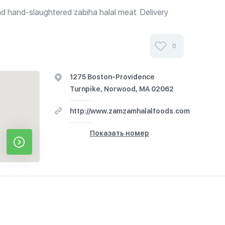
nd hand-slaughtered zabiha halal meat. Delivery
 MA and RI areas, and special occasion (weddings,
rking available.
0
1275 Boston-Providence
Turnpike, Norwood, MA 02062
http://www.zamzamhalalfoods.com
Показать номер