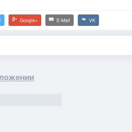
r
Google+
E-Mail
VK
ложении