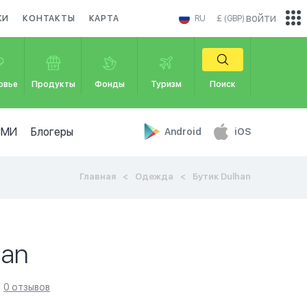
войти
КИ
КОНТАКТЫ
КАРТА
RU
£ (GBP)
овье
Продукты
Фонды
Туризм
Поиск
СМИ
Блогеры
Android
iOS
Главная
Одежда
Бутик Dulhan
han
0 отзывов