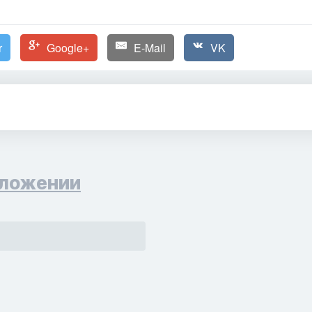
r
Google+
E-Mail
VK
ложении