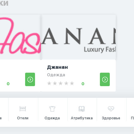
ки
Джанан
Одежда
0
0
е
Отели
Одежда
Атрибутика
Здоровье
П