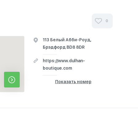
й одежды «Бутик Dulhan» в Бредфорде
0
ями наших клиентов. Их отзывы помогут вам
бор в выборе халяльной одежды, предлагаемой
113 Белый Абби-Роуд,
айте свой стиль с нами.
Брэдфорд BD8 8DR
https://www.dulhan-
boutique.com
Показать номер