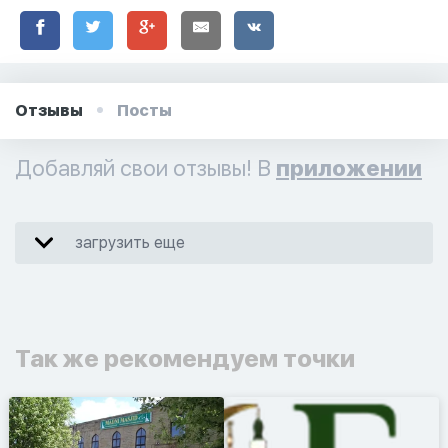
Отзывы
Посты
Добавляй свои отзывы! В
приложении
загрузить еще
Так же рекомендуем точки