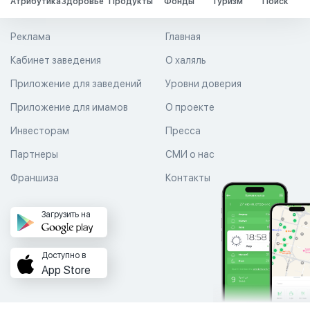
Атрибутика
Здоровье
Продукты
Фонды
Туризм
Поиск
Реклама
Главная
Кабинет заведения
О халяль
Приложение для заведений
Уровни доверия
Приложение для имамов
О проекте
Инвесторам
Пресса
Партнеры
СМИ о нас
Франшиза
Контакты
Загрузить на
Доступно в
App Store