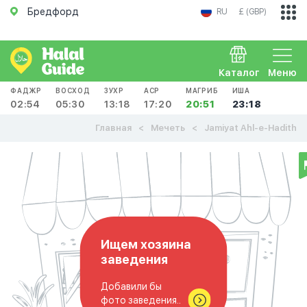
Бредфорд
RU
£ (GBP)
Каталог
Меню
ФАДЖР
ВОСХОД
ЗУХР
АСР
МАГРИБ
ИША
02:54
05:30
13:18
17:20
20:51
23:18
Главная
Мечеть
Jamiyat Ahl-e-Hadith
Ищем хозяина
заведения
Добавили бы
фото заведения..