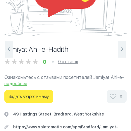
Jamiyat Ahl-e-Hadith
0
0 отзывов
Ознакомьтесь с отзывами посетителей Jamiyat Ahl-e-
Hadith в г.Бредфорд на фотографиях и узнайте о часах
подробнее
работы. Ваше духовное путешествие начинается
здесь.
Задать вопрос имаму
0
49 Hastings Street, Bradford, West Yorkshire
https://www.salatomatic.com/spc/Bradford/Jamiyat-