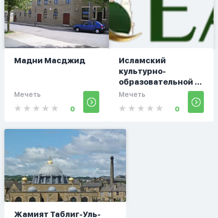
Мадни Масджид
Исламский
культурно-
образовательной ...
Мечеть
Мечеть
0
0
Жамият Таблиг-Уль-