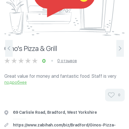
Gino's Pizza & Grill
0
0 отзывов
Great value for money and fantastic food. Staff is very
friendly. An example: 1 meat masala 1 keema bhuna 1
подробнее
prawn masala 3 seekh kebab 2 samosa onion bhaji salad
sauce 9 chapaties large pilau rice...
0
69 Carlisle Road, Bradford, West Yorkshire
https://www.zabihah.com/biz/Bradford/Ginos-Pizza-