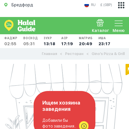
Бредфорд
RU
£ (GBP)
Каталог
Меню
ФАДЖР
ВОСХОД
ЗУХР
АСР
МАГРИБ
ИША
02:55
05:31
13:18
17:19
20:49
23:17
Главная
Ресторан
Gino's Pizza & Grill
Ищем хозяина
заведения
Добавили бы
фото заведения..