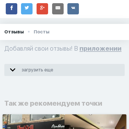
Отзывы
Посты
Добавляй свои отзывы! В
приложении
загрузить еще
Так же рекомендуем точки