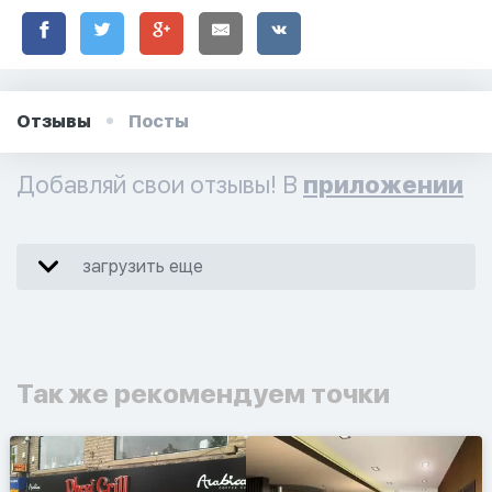
Отзывы
Посты
Добавляй свои отзывы! В
приложении
загрузить еще
Так же рекомендуем точки