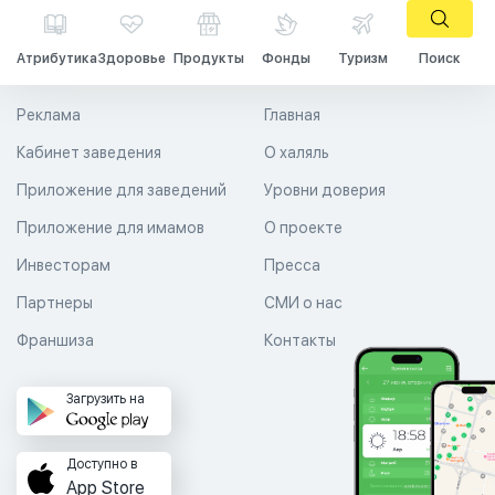
Атрибутика
Здоровье
Продукты
Фонды
Туризм
Поиск
Реклама
Главная
Кабинет заведения
О халяль
Приложение для заведений
Уровни доверия
Приложение для имамов
О проекте
Инвесторам
Пресса
Партнеры
СМИ о нас
Франшиза
Контакты
Загрузить на
Доступно в
App Store