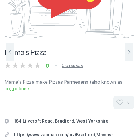
Mama's Pizza
0
0 отзывов
Mama's Pizza make Pizzas Parmesans (also known as
Parmos) freshly every day. Selected items are Halal -
подробнее
please ask first.
0
184 Lilycroft Road, Bradford, West Yorkshire
https://www.zabihah.com/biz/Bradford/Mamas-