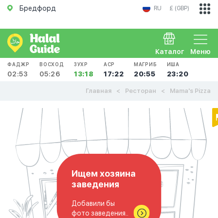
Бредфорд
RU
£ (GBP)
Каталог
Меню
ФАДЖР
ВОСХОД
ЗУХР
АСР
МАГРИБ
ИША
02:53
05:26
13:18
17:22
20:55
23:20
Главная
Ресторан
Mama's Pizza
Ищем хозяина
заведения
Добавили бы
фото заведения..