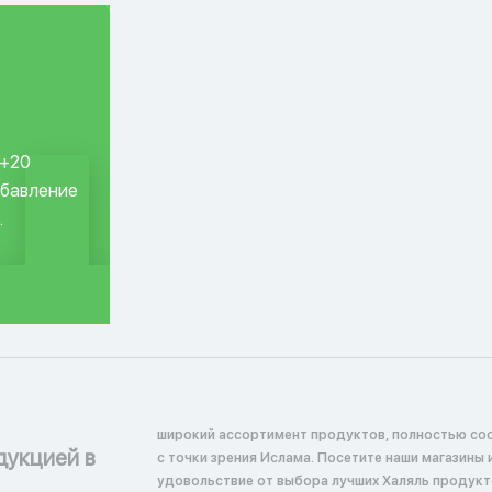
 +20
обавление
.
широкий ассортимент продуктов, полностью со
дукцией в
с точки зрения Ислама. Посетите наши магазины 
удовольствие от выбора лучших Халяль продукт