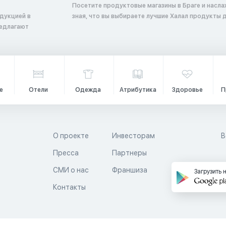
Посетите продуктовые магазины в Браге и насл
дукцией в
зная, что вы выбираете лучшие Халал продукты д
редлагают
е
Отели
Одежда
Атрибутика
Здоровье
П
О проекте
Инвесторам
В
Пресса
Партнеры
й
СМИ о нас
Франшиза
Загрузить 
Контакты