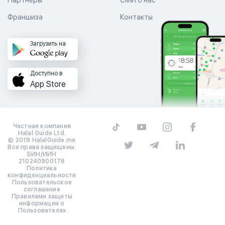
Партнеры
СМИ о нас
Франшиза
Контакты
Загрузить на
Доступно в
App Store
Частная компания
Halal Guide Ltd.
© 2018 HalalGuide.me
Все права защищены.
БИН/ИИН
210240900176
Политика
конфиденциальности
Пользовательское
соглашение
Правилами защиты
информации о
Пользователях