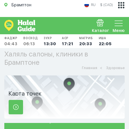
Брамптон
RU
$ (CAD)
Каталог
Меню
ФАДЖР
ВОСХОД
ЗУХР
АСР
МАГРИБ
ИША
04:43
06:13
13:30
17:21
20:33
22:05
Халяль салоны, клиники в
Брамптоне
Главная
Здоровье
Карта точек