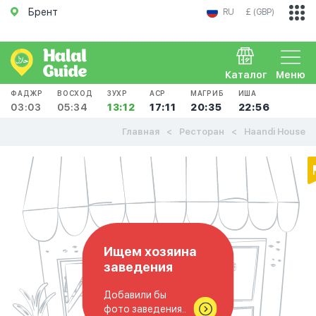
Брент
RU
£ (GBP)
Каталог
Меню
ФАДЖР
ВОСХОД
ЗУХР
АСР
МАГРИБ
ИША
03:03
05:34
13:12
17:11
20:35
22:56
Главная
Ресторан
Haandi House
Ищем хозяина
заведения
Добавили бы
фото заведения..