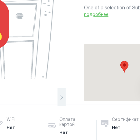
One of a selection of Su
meats. Offers toasted an
подробнее
sandwiches, salads, wraps
WiFi
Оплата
Сертификат
картой
Нет
Нет
Нет