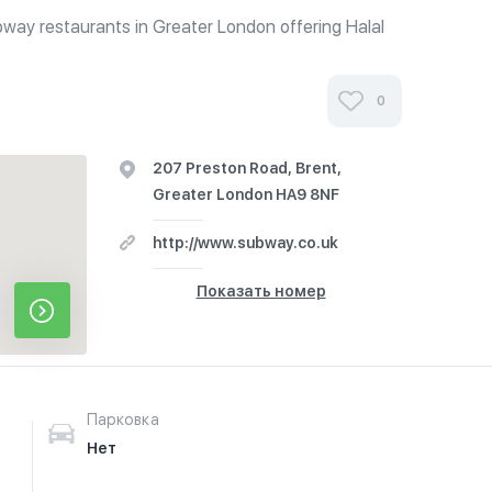
bway restaurants in Greater London offering Halal
d cold submarine sandwiches, deli-style
, crisps and freshly baked...
0
207 Preston Road, Brent,
Greater London HA9 8NF
http://www.subway.co.uk
Показать номер
Парковка
Нет