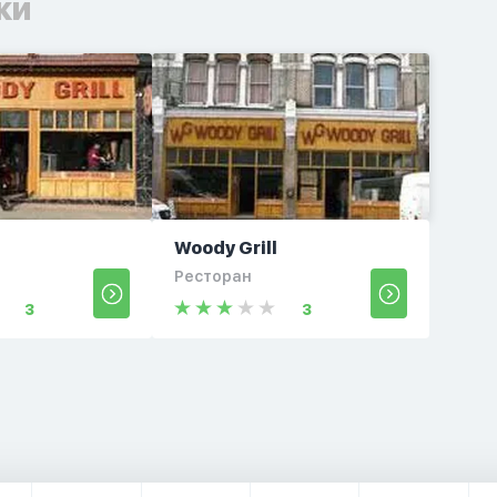
ки
l
Woody Grill
Ресторан
3
3