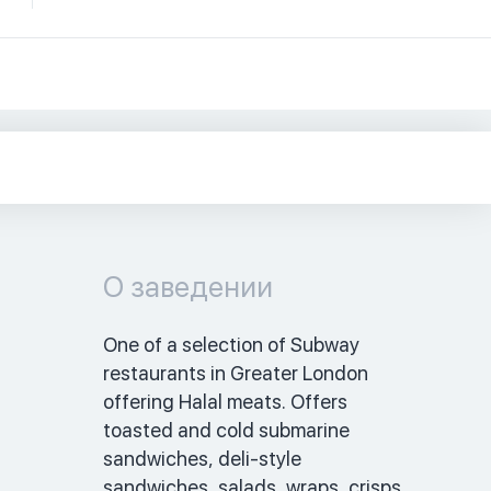
О заведении
One of a selection of Subway 
restaurants in Greater London 
offering Halal meats. Offers 
toasted and cold submarine 
sandwiches, deli-style 
sandwiches, salads, wraps, crisps 