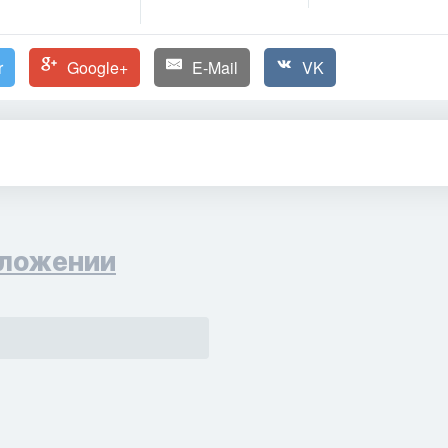
r
Google+
E-Mail
VK
ложении