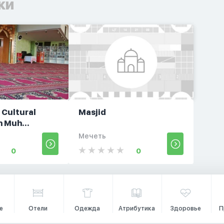
ки
 Cultural
Masjid
n Muh...
Мечеть
0
0
е
Отели
Одежда
Атрибутика
Здоровье
П