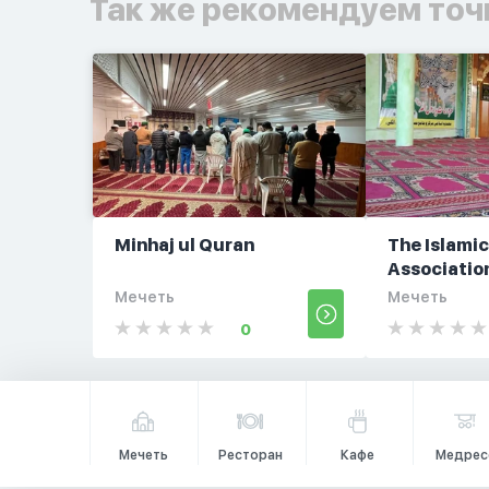
Так же рекомендуем точ
Minhaj ul Quran
The Islamic
Associatio
Мечеть
Мечеть
0
Мечеть
Ресторан
Кафе
Медрес