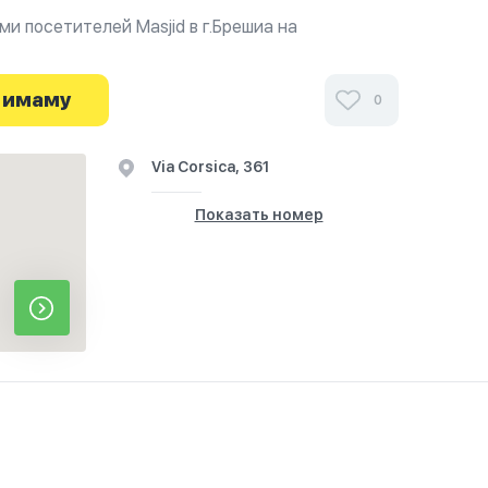
и посетителей Masjid в г.Брешиа на
 о часах работы. Ваше духовное путешествие
 имаму
0
Via Corsica, 361
Показать номер