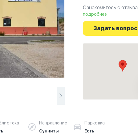
Ознакомьтесь с отзывам
фотографиях и узнайте
подробнее
начинается здесь.
Задать вопрос
блиотека
Направление
Парковка
ть
Сунниты
Есть