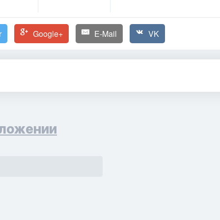
r
Google+
E-Mail
VK
ложении