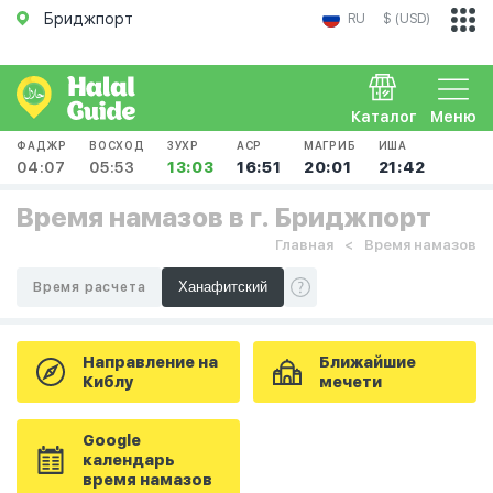
Бриджпорт
RU
$ (USD)
Каталог
Меню
ФАДЖР
ВОСХОД
ЗУХР
АСР
МАГРИБ
ИША
04:07
05:53
13:03
16:51
20:01
21:42
Время намазов в г. Бриджпорт
Главная
Время намазов
Время расчета
Направление на
Ближайшие
Киблу
мечети
Google
календарь
время намазов