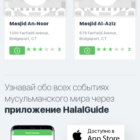
Masjid An-Noor
Masjid Al-Aziz
1300 Fairfield Avenue,
679 Fairfield Avenue,
Bridgeport, CT
Bridgeport, CT
3
3
Узнавай обо всех событиях
мусульманского мира через
приложение HalalGuide
Доступно в