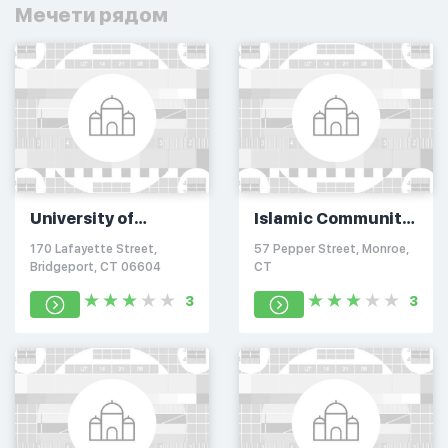
Мечети рядом
University of
Islamic Community
Bridgeport Masjid
of Fairfield County
170 Lafayette Street,
57 Pepper Street, Monroe,
Bridgeport, CT 06604
CT
3
3