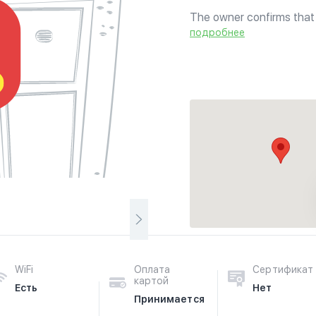
The owner confirms that h
Bridgeport area Halal gro
подробнее
WiFi
Оплата
Сертификат
картой
Есть
Нет
Принимается