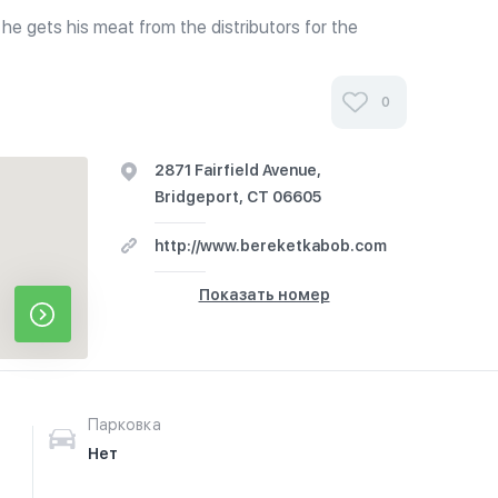
e gets his meat from the distributors for the
cery stores.
0
2871 Fairfield Avenue,
Bridgeport, CT 06605
http://www.bereketkabob.com
Показать номер
Парковка
Нет