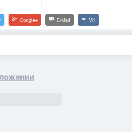
r
Google+
E-Mail
VK
ложении