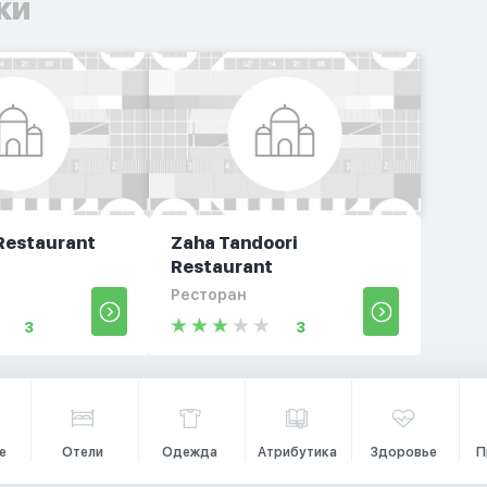
ки
Restaurant
Zaha Tandoori
Restaurant
Ресторан
3
3
е
Отели
Одежда
Атрибутика
Здоровье
П