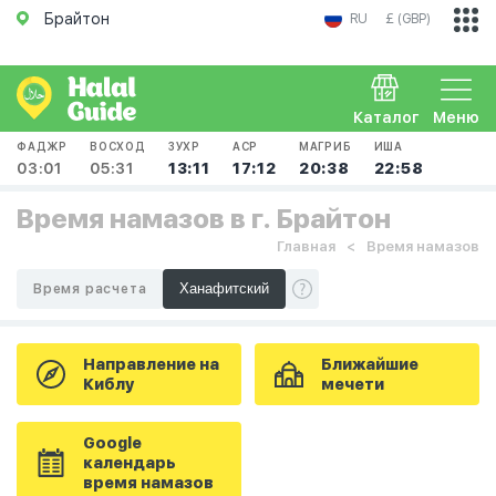
Брайтон
RU
£ (GBP)
Каталог
Меню
ФАДЖР
ВОСХОД
ЗУХР
АСР
МАГРИБ
ИША
03:01
05:31
13:11
17:12
20:38
22:58
Время намазов в г. Брайтон
Главная
Время намазов
Время расчета
Направление на
Ближайшие
Киблу
мечети
Google
календарь
время намазов