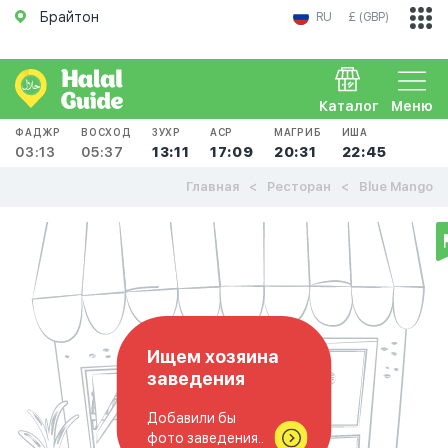
Брайтон
RU
£ (GBP)
Каталог
Меню
ФАДЖР
ВОСХОД
ЗУХР
АСР
МАГРИБ
ИША
03:13
05:37
13:11
17:09
20:31
22:45
Главная
Ресторан
Blue Mango
Ищем хозяина
заведения
Добавили бы
фото заведения..