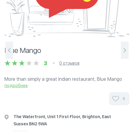
Blue Mango
3
0 отзывов
More than simply a great Indian restaurant, Blue Mango
represents the pinnacle of the chefs art fusing culinary
подробнее
excellence with impeccable service for the perfect dining
experience. A restaurant...
0
The Waterfront, Unit 1 First Floor, Brighton, East
Sussex BN2 5WA