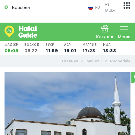
A$
Брисбен
RU
(AUD)
Каталог
Меню
ФАДЖР
ВОСХОД
ЗУХР
АСР
МАГРИБ
ИША
05:05
06:22
11:59
15:01
17:23
18:38
Главная
Мечеть
Rochedale