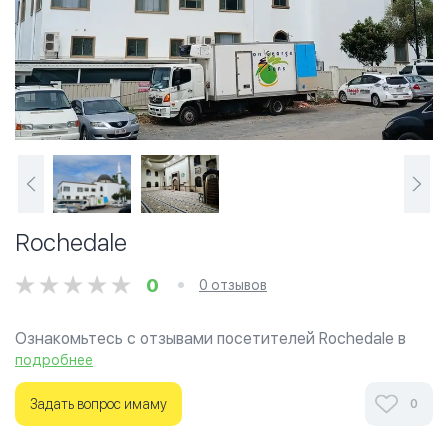
Rochedale
0
0 отзывов
Ознакомьтесь с отзывами посетителей Rochedale в
г.Брисбен на фотографиях и узнайте о часах работы.
подробнее
Ваше духовное путешествие начинается здесь.
Задать вопрос имаму
0