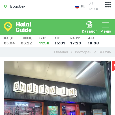
A$
Брисбен
RU
(AUD)
Каталог
Меню
ФАДЖР
ВОСХОД
ЗУХР
АСР
МАГРИБ
ИША
05:04
06:22
11:58
15:01
17:23
18:38
Главная
Ресторан
BUFWIN