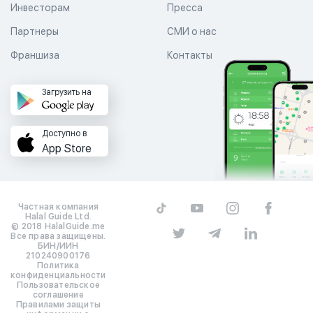
Инвесторам
Пресса
Партнеры
СМИ о нас
Франшиза
Контакты
Загрузить на
Доступно в
App Store
Частная компания
Halal Guide Ltd.
© 2018 HalalGuide.me
Все права защищены.
БИН/ИИН
210240900176
Политика
конфиденциальности
Пользовательское
соглашение
Правилами защиты