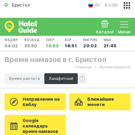
Бристол
RU
$ (USD)
Каталог
Меню
ФАДЖР
ВОСХОД
ЗУХР
АСР
МАГРИБ
ИША
04:02
05:50
13:03
16:51
20:02
21:45
Время намазов в г. Бристол
Главная
Время намазов
Время расчета
Направление на
Ближайшие
Киблу
мечети
Google
календарь
время намазов