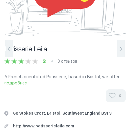
Patisserie Leila
3
0 отзывов
A French orientated Patisserie, based in Bristol, we offer
quality cakes for all occasions. All of our cakes are freshly
подробнее
prepared to order on site by our top Le N?tre trained chefs.
No matter the...
0
88 Stokes Croft, Bristol, Southwest England BS1 3
http://www.patisserieleila.com