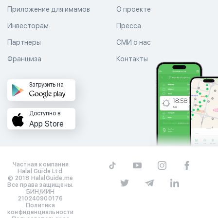
Приложение для имамов
О проекте
Инвесторам
Пресса
Партнеры
СМИ о нас
Франшиза
Контакты
Загрузить на
Доступно в
App Store
Частная компания
Halal Guide Ltd.
© 2018 HalalGuide.me
Все права защищены.
БИН/ИИН
210240900176
Политика
конфиденциальности