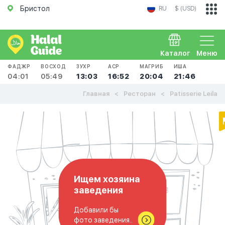
Бристол
RU
$ (USD)
Каталог
Меню
ФАДЖР
ВОСХОД
ЗУХР
АСР
МАГРИБ
ИША
04:01
05:49
13:03
16:52
20:04
21:46
Главная
Ресторан
Patisserie Leila
Ищем хозяина
заведения
Добавили бы
фото заведения..