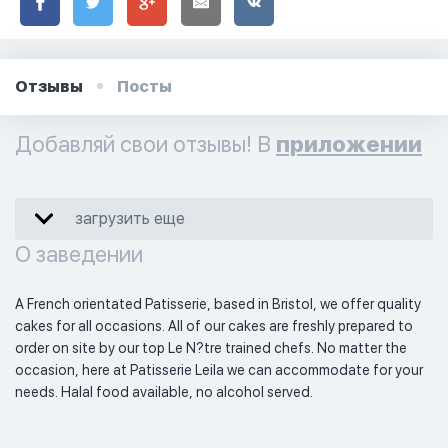
Отзывы
Посты
Добавляй свои отзывы! В
приложении
загрузить еще
О заведении
A French orientated Patisserie, based in Bristol, we offer quality 
cakes for all occasions. All of our cakes are freshly prepared to 
order on site by our top Le N?tre trained chefs. No matter the 
occasion, here at Patisserie Leila we can accommodate for your 
needs. Halal food available, no alcohol served. 