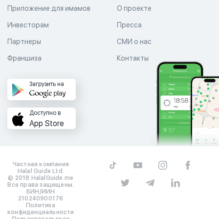
Приложение для имамов
О проекте
Инвесторам
Пресса
Партнеры
СМИ о нас
Франшиза
Контакты
Загрузить на
Доступно в
App Store
Частная компания
Halal Guide Ltd.
© 2018 HalalGuide.me
Все права защищены.
БИН/ИИН
210240900176
Политика
конфиденциальности