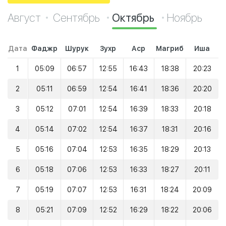
Август
Сентябрь
Октябрь
Ноябрь
Дата
Фаджр
Шурук
Зухр
Аср
Магриб
Иша
1
05:09
06:57
12:55
16:43
18:38
20:23
2
05:11
06:59
12:54
16:41
18:36
20:20
3
05:12
07:01
12:54
16:39
18:33
20:18
4
05:14
07:02
12:54
16:37
18:31
20:16
5
05:16
07:04
12:53
16:35
18:29
20:13
6
05:18
07:06
12:53
16:33
18:27
20:11
7
05:19
07:07
12:53
16:31
18:24
20:09
8
05:21
07:09
12:52
16:29
18:22
20:06