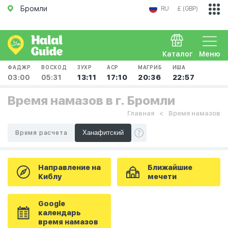
Бромли
RU
£ (GBP)
Каталог
Меню
ФАДЖР
ВОСХОД
ЗУХР
АСР
МАГРИБ
ИША
03:00
05:31
13:11
17:10
20:36
22:57
Время намазов в г. Бромли
Главная
Время намазов
Время расчета
Направление на
Ближайшие
Киблу
мечети
Google
календарь
время намазов