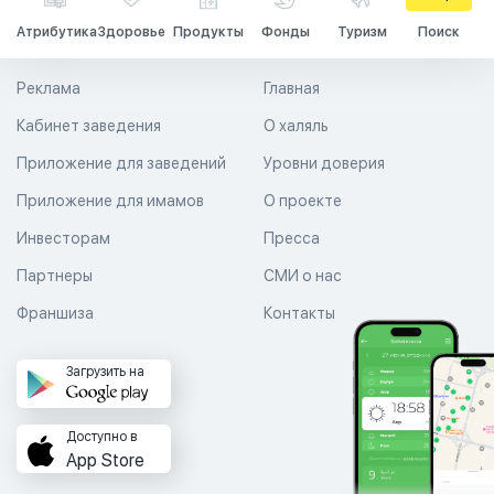
Атрибутика
Здоровье
Продукты
Фонды
Туризм
Поиск
Реклама
Главная
Кабинет заведения
О халяль
Приложение для заведений
Уровни доверия
Приложение для имамов
О проекте
Инвесторам
Пресса
Партнеры
СМИ о нас
Франшиза
Контакты
Загрузить на
Доступно в
App Store