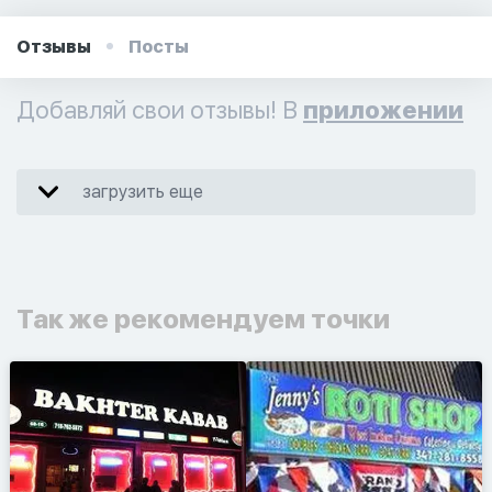
Отзывы
Посты
Добавляй свои отзывы! В
приложении
загрузить еще
Так же рекомендуем точки