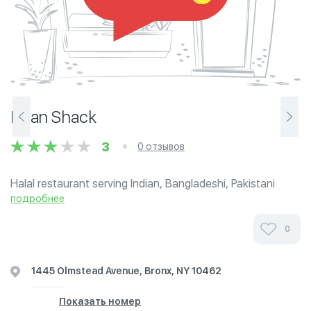
Naan Shack
3
0 отзывов
Halal restaurant serving Indian, Bangladeshi, Pakistani
items as well as burgers and pizza. Naan Shack offers a
подробнее
unique dining experience with innovative and delectable
dishes along with an...
0
1445 Olmstead Avenue, Bronx, NY 10462
Показать номер