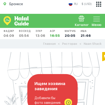
Бронксе
RU
$ (USD)
Каталог
Меню
ФАДЖР
ВОСХОД
ЗУХР
АСР
МАГРИБ
ИША
04:09
05:54
13:06
16:55
20:05
21:46
Главная
Ресторан
Naan Shack
Ищем хозяина
заведения
Добавили бы
фото заведения..