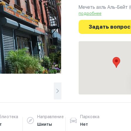
Мечеть ахль Аль-Бейт 
всех национальностей,
подробнее
Западно-Индийская, Ис
американский шиитов, 
Задать вопрос
Ознакомьтесь с отзыва
г.Бруклин на фотографи
путешествие начинаетс
блиотека
Направление
Парковка
т
Шииты
Нет