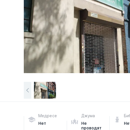
Медресе
Джума
Би
Нет
Не
Не
проводят