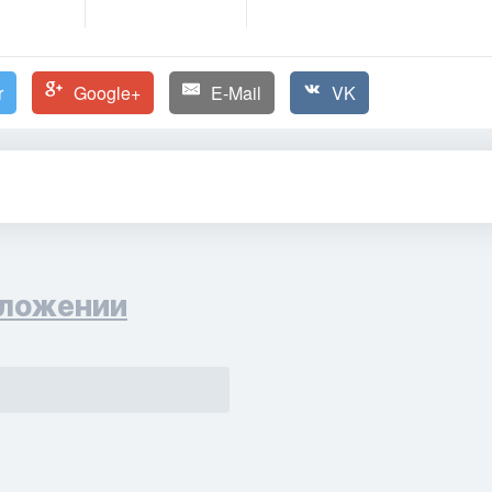
r
Google+
E-Mail
VK
ложении