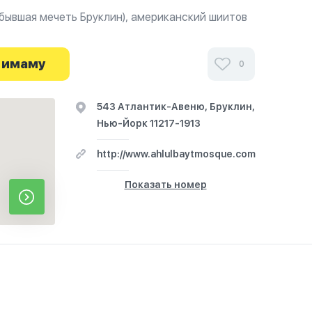
(бывшая мечеть Бруклин), американский шиитов
 состоящие в основном из афро-американской,
панская, американская и Cacation
расположенном в деловой части Бруклина.
 имаму
0
ми посетителей Мечеть Ахль Аль-Бейт в
543 Атлантик-Авеню, Бруклин,
ях и узнайте о часах работы. Ваше духовное
я здесь.
Нью-Йорк 11217-1913
http://www.ahlulbaytmosque.com
Показать номер