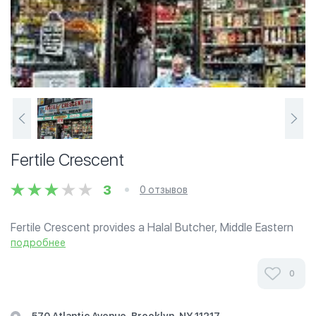
Fertile Crescent
3
0 отзывов
Fertile Crescent provides a Halal Butcher, Middle Eastern
Groceries, Oils/Soaps/Beauty products with
подробнее
Clothing/books/decorations upstairs.
0