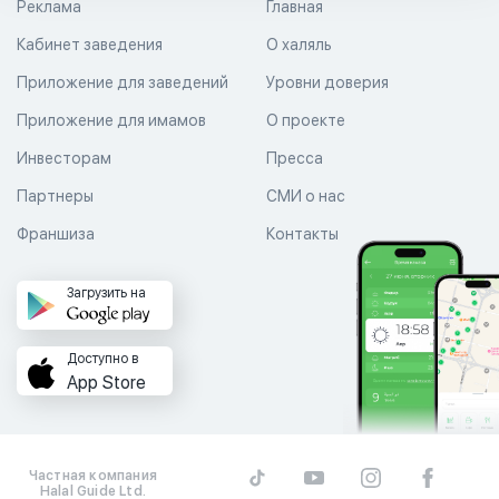
Реклама
Главная
Кабинет заведения
О халяль
Приложение для заведений
Уровни доверия
Приложение для имамов
О проекте
Инвесторам
Пресса
Партнеры
СМИ о нас
Франшиза
Контакты
Загрузить на
Доступно в
App Store
Частная компания
Halal Guide Ltd.