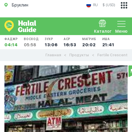
Бруклин
RU
$ (USD)
Каталог
Меню
ФАДЖР
ВОСХОД
ЗУХР
АСР
МАГРИБ
ИША
04:14
05:58
13:06
16:53
20:02
21:41
Главная
Продукты
Fertile Crescent