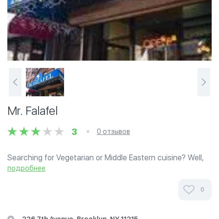
Mr. Falafel
3
0 отзывов
Searching for Vegetarian or Middle Eastern cuisine? Well,
you will find it all right here at Mr. Falafel Restaurant in
подробнее
Brooklyn. Our Falafel (deep fried chickpeas or fava bean
balls) Combo...
0