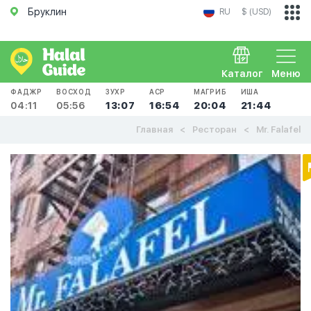
Бруклин
RU
$ (USD)
Каталог
Меню
ФАДЖР
ВОСХОД
ЗУХР
АСР
МАГРИБ
ИША
04:11
05:56
13:07
16:54
20:04
21:44
Главная
Ресторан
Mr. Falafel