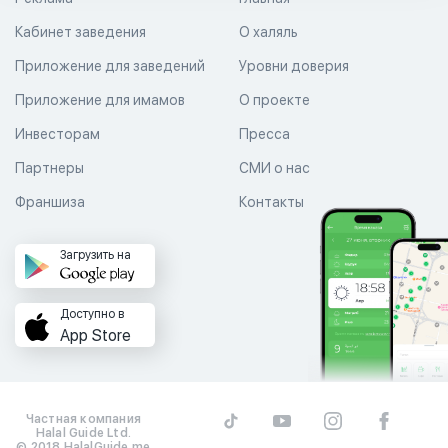
Кабинет заведения
О халяль
Приложение для заведений
Уровни доверия
Приложение для имамов
О проекте
Инвесторам
Пресса
Партнеры
СМИ о нас
Франшиза
Контакты
Загрузить на
Доступно в
App Store
Частная компания
Halal Guide Ltd.
© 2018 HalalGuide.me