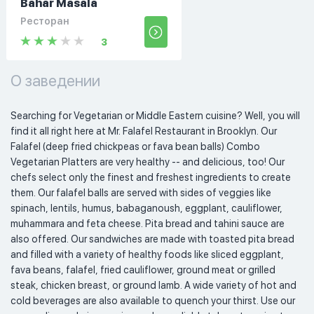
Bahar Masala
Ресторан
3
О заведении
Searching for Vegetarian or Middle Eastern cuisine? Well, you will 
find it all right here at Mr. Falafel Restaurant in Brooklyn. Our 
Falafel (deep fried chickpeas or fava bean balls) Combo 
Vegetarian Platters are very healthy -- and delicious, too! Our 
chefs select only the finest and freshest ingredients to create 
them. Our falafel balls are served with sides of veggies like 
spinach, lentils, humus, babaganoush, eggplant, cauliflower, 
muhammara and feta cheese. Pita bread and tahini sauce are 
also offered. Our sandwiches are made with toasted pita bread 
and filled with a variety of healthy foods like sliced eggplant, 
fava beans, falafel, fried cauliflower, ground meat or grilled 
steak, chicken breast, or ground lamb. A wide variety of hot and 
cold beverages are also available to quench your thirst. Use our 