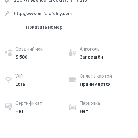
226 7th Avenue, Brooklyn, NY 11215
http://www.mrfalafelny.com
Показать номер
Средний чек
Алкоголь
$ 500
Запрещён
WiFi
Оплата картой
Есть
Принимается
Сертификат
Парковка
Нет
Нет