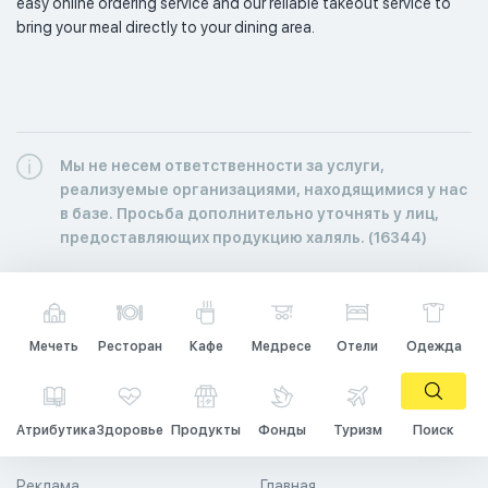
easy online ordering service and our reliable takeout service to 
bring your meal directly to your dining area. 
Мы не несем ответственности за услуги,
реализуемые организациями, находящимися у нас
в базе. Просьба дополнительно уточнять у лиц,
предоставляющих продукцию халяль. (16344)
Мечеть
Ресторан
Кафе
Медресе
Отели
Одежда
Атрибутика
Здоровье
Продукты
Фонды
Туризм
Поиск
Реклама
Главная