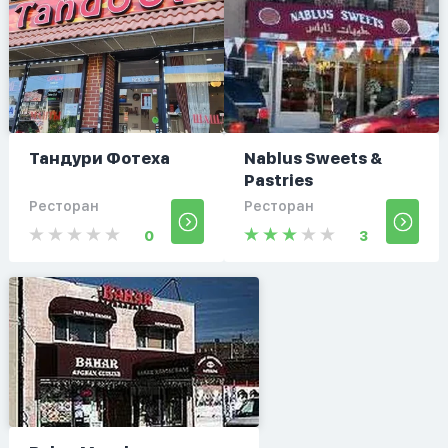
Тандури Фотеха
Nablus Sweets &
Pastries
Ресторан
Ресторан
0
3