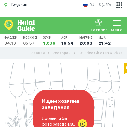
Бруклин
RU
$ (USD)
Каталог
Меню
ФАДЖР
ВОСХОД
ЗУХР
АСР
МАГРИБ
ИША
04:13
05:57
13:06
16:54
20:03
21:42
Главная
Ресторан
US Fried Chicken & Pizza
Ищем хозяина
заведения
Добавили бы
фото заведения..