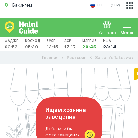
Бакингем
RU
£ (GBP)
Каталог
Меню
ФАДЖР
ВОСХОД
ЗУХР
АСР
МАГРИБ
ИША
02:53
05:30
13:15
17:17
20:45
23:14
Главная
Ресторан
Salaam's Takeaway
Ищем хозяина
заведения
Добавили бы
фото заведения..