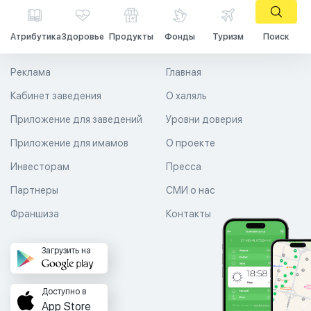
Атрибутика
Здоровье
Продукты
Фонды
Туризм
Поиск
Реклама
Главная
Кабинет заведения
О халяль
Приложение для заведений
Уровни доверия
Приложение для имамов
О проекте
Инвесторам
Пресса
Партнеры
СМИ о нас
Франшиза
Контакты
Загрузить на
Доступно в
App Store