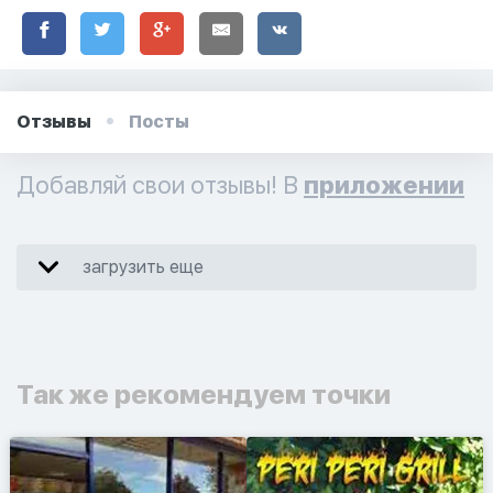
Отзывы
Посты
Добавляй свои отзывы! В
приложении
загрузить еще
Так же рекомендуем точки