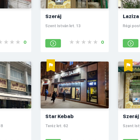
Szeráj
Laziza
Szent István krt. 13
Régi pos
0
0
Star Kebab
Szeráj
18
Teréz krt. 62
Szent Ist