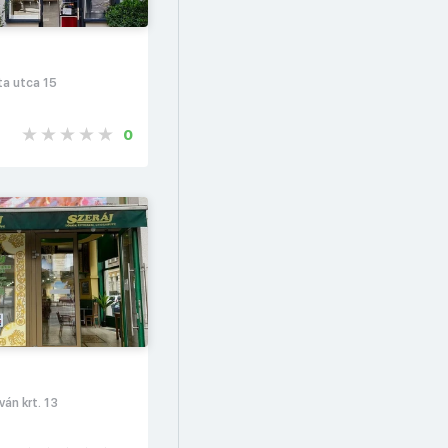
ta utca 15
0
ván krt. 13