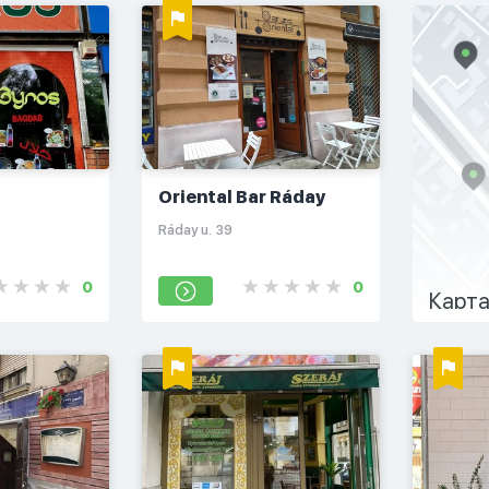
Oriental Bar Ráday
Ráday u. 39
0
0
Карта