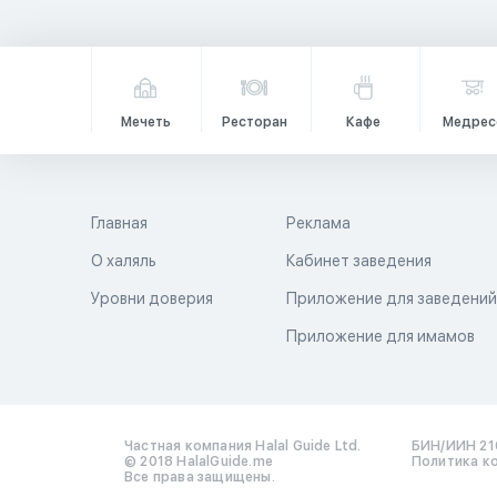
Мечеть
Ресторан
Кафе
Медрес
Главная
Реклама
О халяль
Кабинет заведения
Уровни доверия
Приложение для заведени
Приложение для имамов
Частная компания Halal Guide Ltd.
БИН/ИИН 21
© 2018 HalalGuide.me
Политика к
Все права защищены.