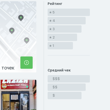
Рейтинг
5
4
3
2
1
 точек
Средний чек
$$$
$$
$