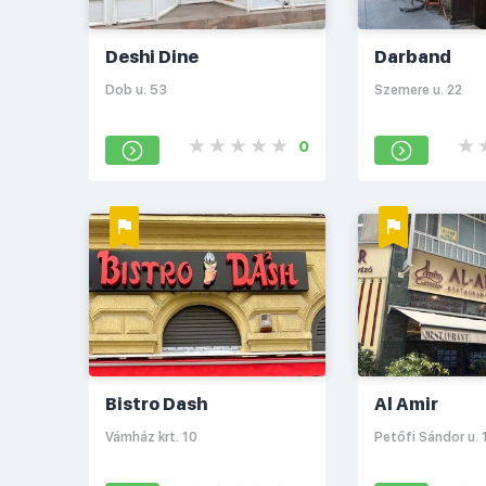
Deshi Dine
Darband
Dob u. 53
Szemere u. 22
0
Bistro Dash
Al Amir
Vámház krt. 10
Petőfi Sándor u. 