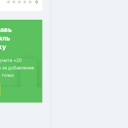
0
авь
яль
ку
лучите +20
в за добавление
 точки.