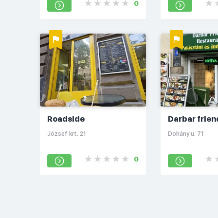
0
Roadside
Darbar frien
József krt. 21
Dohány u. 71
0