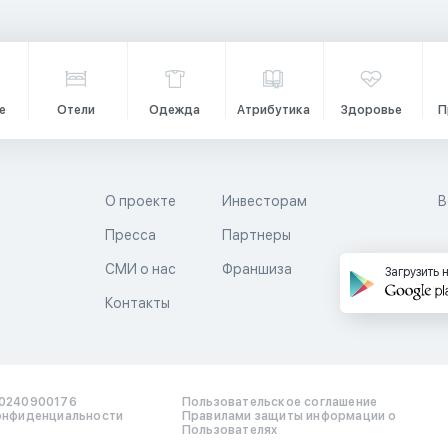
е
Отели
Одежда
Атрибутика
Здоровье
П
О проекте
Инвесторам
В
Пресса
Партнеры
й
СМИ о нас
Франшиза
Загрузить 
Контакты
0240900176
Пользовательское соглашение
онфиденциальности
Правилами защиты информации о
Пользователях