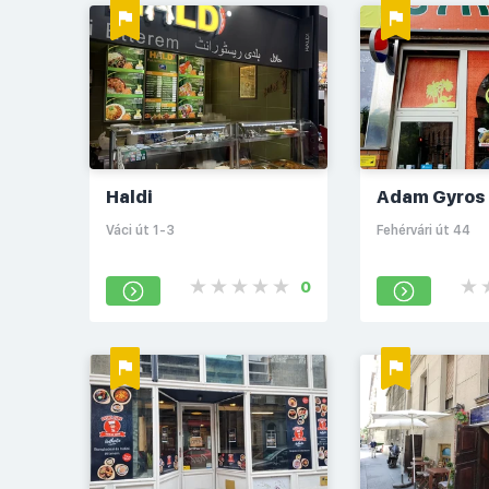
Haldi
Adam Gyros
Váci út 1-3
Fehérvári út 44
0