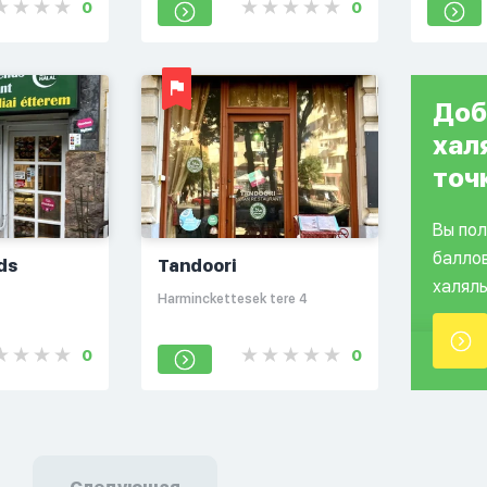
0
0
Доб
хал
точ
Вы по
балло
ds
Tandoori
халяль
Harminckettesek tere 4
0
0