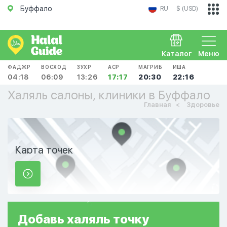
Буффало
RU
$ (USD)
Каталог
Меню
ФАДЖР
ВОСХОД
ЗУХР
АСР
МАГРИБ
ИША
04:18
06:09
13:26
17:17
20:30
22:16
Халяль салоны, клиники в Буффало
Главная
Здоровье
Карта точек
Добавь
халяль
точку