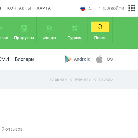
войти
И
КОНТАКТЫ
КАРТА
RU
₽ (RUB)
овье
Продукты
Фонды
Туризм
Поиск
СМИ
Блогеры
Android
iOS
Главная
Мечеть
Гаухар
0 отзывов