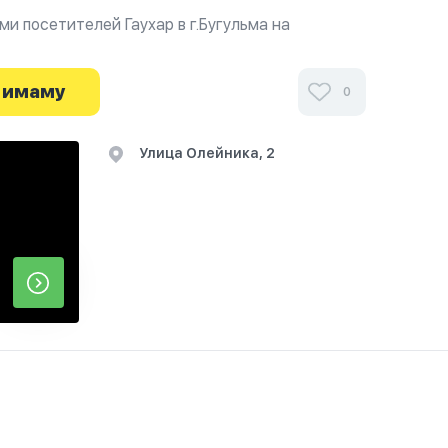
и посетителей Гаухар в г.Бугульма на
 о часах работы. Ваше духовное путешествие
 имаму
0
Улица Олейника, 2