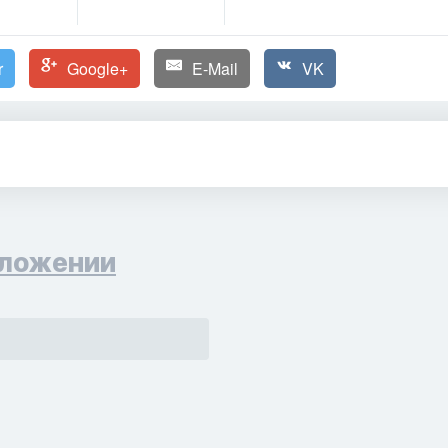
r
Google+
E-Mail
VK
ложении