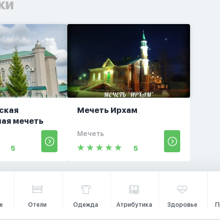
ки
ская
Мечеть Ирхам
ая мечеть
Мечеть
5
5
е
Отели
Одежда
Атрибутика
Здоровье
П