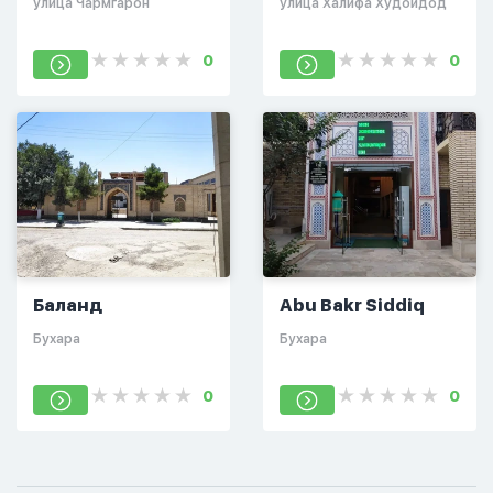
улица Чармгарон
улица Халифа Худойдод
0
0
Баланд
Abu Bakr Siddiq
Бухара
Бухара
0
0