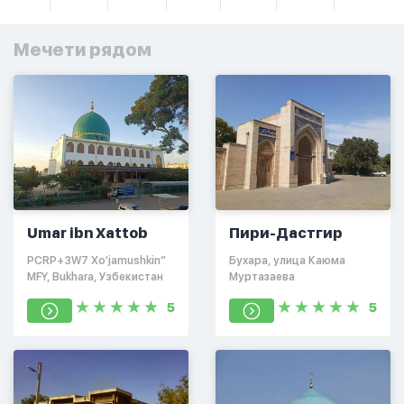
Мечети рядом
Umar ibn Xattob
Пири-Дастгир
PCRP+3W7 Xo'jamushkin”
Бухара, улица Каюма
MFY, Bukhara, Узбекистан
Муртазаева
5
5