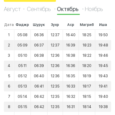
Август
Сентябрь
Октябрь
Ноябрь
Дата
Фаджр
Шурук
Зухр
Аср
Магриб
Иша
1
05:08
06:36
12:37
16:40
18:25
19:50
2
05:09
06:37
12:37
16:39
18:23
19:48
3
05:10
06:38
12:36
16:38
18:22
19:46
4
05:11
06:39
12:36
16:36
18:20
19:45
5
05:12
06:40
12:36
16:35
18:19
19:43
6
05:13
06:41
12:35
16:33
18:17
19:41
7
05:14
06:42
12:35
16:32
18:15
19:40
8
05:15
06:42
12:35
16:31
18:14
19:38