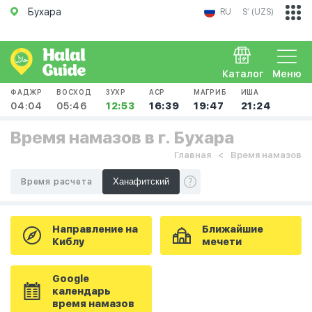
Бухара
RU
Sʻ (UZS)
Каталог
Меню
ФАДЖР
ВОСХОД
ЗУХР
АСР
МАГРИБ
ИША
04:04
05:46
12:53
16:39
19:47
21:24
Время намазов в г. Бухара
Главная
Время намазов
Время расчета
Направление на
Ближайшие
Киблу
мечети
Google
календарь
время намазов