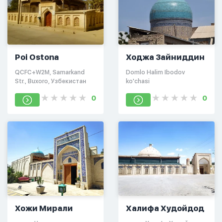
Poi Ostona
Ходжа Зайниддин
QCFC+W2M, Samarkand
Domlo Halim Ibodov
Str., Buxoro, Узбекистан
ko'chasi
0
0
Хожи Мирали
Халифа Худойдод