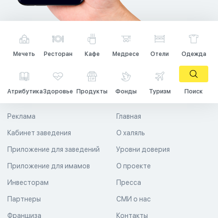
Мечеть
Ресторан
Кафе
Медресе
Отели
Одежда
Атрибутика
Здоровье
Продукты
Фонды
Туризм
Поиск
Реклама
Главная
Кабинет заведения
О халяль
Приложение для заведений
Уровни доверия
Приложение для имамов
О проекте
Инвесторам
Пресса
Партнеры
СМИ о нас
Франшиза
Контакты