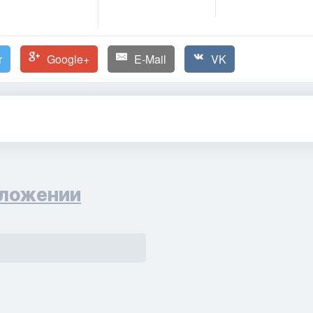
r
Google+
E-Mail
VK
ложении