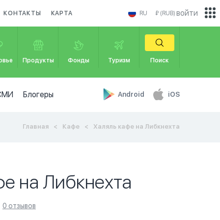
войти
КОНТАКТЫ
КАРТА
RU
₽ (RUB)
овье
Продукты
Фонды
Туризм
Поиск
СМИ
Блогеры
Android
iOS
Главная
Кафе
Халяль кафе на Либкнехта
фе на Либкнехта
0 отзывов