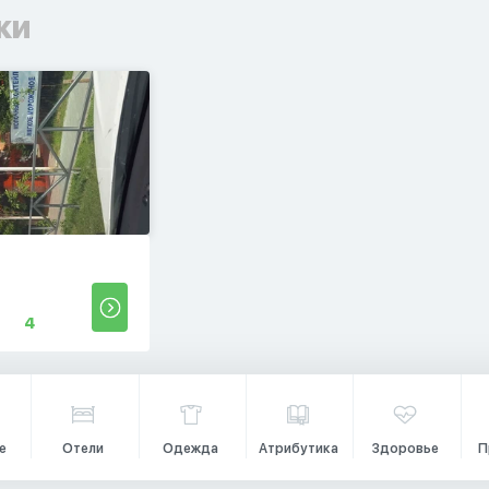
ки
4
е
Отели
Одежда
Атрибутика
Здоровье
П