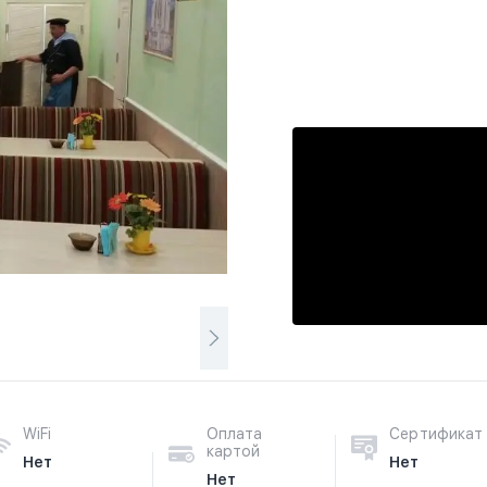
WiFi
Оплата
Сертификат
картой
Нет
Нет
Нет