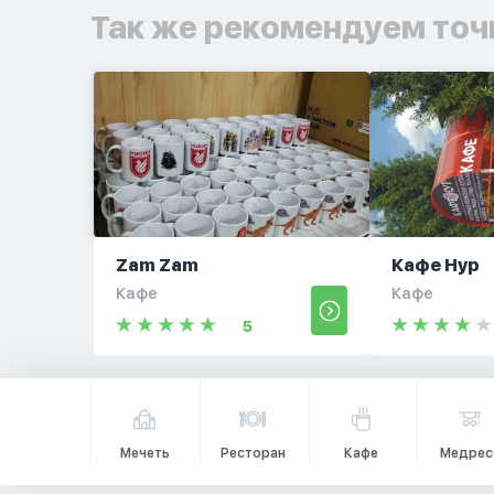
Так же рекомендуем точ
Zam Zam
Кафе Нур
Кафе
Кафе
5
Мечеть
Ресторан
Кафе
Медрес