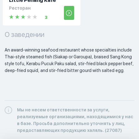
Little Penang Kafe
Ресторан
3
О заведении
An award-winning seafood restaurant whose specialties include 
Thai-style steamed fish (Siakap or Garoupa), braised Sang Kong 
style tofu, Kerabu Pucuk Paku salad, stir-fried black pepper beef, 
deep-fried squid, and stir-fried bitter gourd with salted egg. 
Мы не несем ответственности за услуги,
реализуемые организациями, находящимися у нас
в базе. Просьба дополнительно уточнять у лиц,
предоставляющих продукцию халяль. (27087)