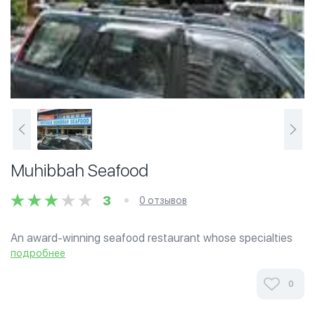
Muhibbah Seafood
3
0 отзывов
An award-winning seafood restaurant whose specialties
include Thai-style steamed fish (Siakap or Garoupa),
подробнее
braised Sang Kong style tofu, Kerabu Pucuk Paku salad,
stir-fried black pepper beef,...
0