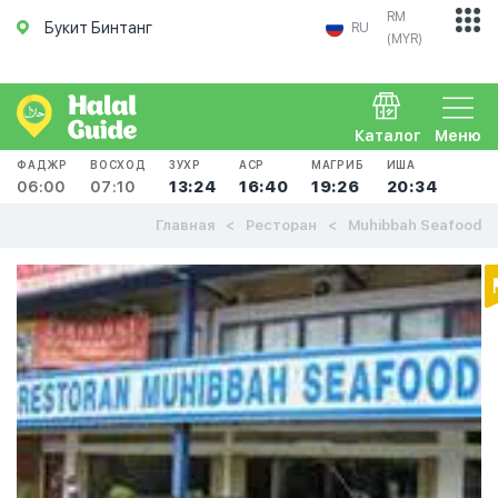
RM
Букит Бинтанг
RU
(MYR)
Каталог
Меню
ФАДЖР
ВОСХОД
ЗУХР
АСР
МАГРИБ
ИША
06:00
07:10
13:24
16:40
19:26
20:34
Главная
Ресторан
Muhibbah Seafood