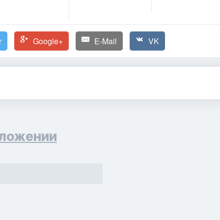
r
Google+
E-Mail
VK
ложении