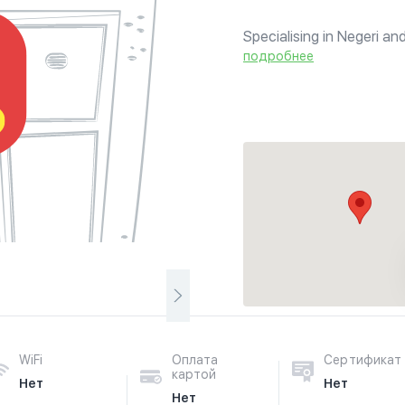
Specialising in Negeri an
as Ayam Kampung Goreng
подробнее
(curried beef brains), Gul
WiFi
Оплата
Сертификат
картой
Нет
Нет
Нет