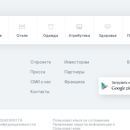
е
Отели
Одежда
Атрибутика
Здоровье
П
О проекте
Инвесторам
В
Пресса
Партнеры
й
СМИ о нас
Франшиза
Загрузить 
Контакты
0240900176
Пользовательское соглашение
онфиденциальности
Правилами защиты информации о
Пользователях