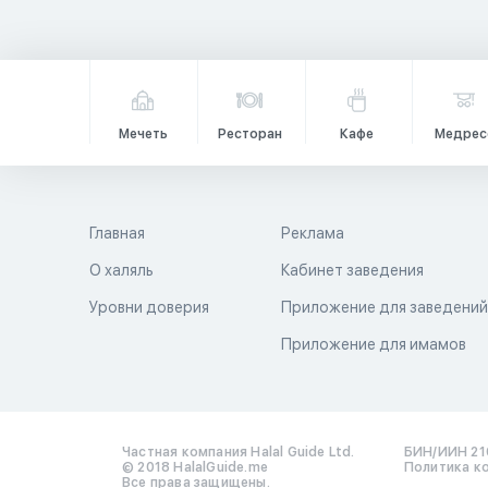
Мечеть
Ресторан
Кафе
Медрес
Главная
Реклама
О халяль
Кабинет заведения
Уровни доверия
Приложение для заведени
Приложение для имамов
Частная компания Halal Guide Ltd.
БИН/ИИН 21
© 2018 HalalGuide.me
Политика к
Все права защищены.