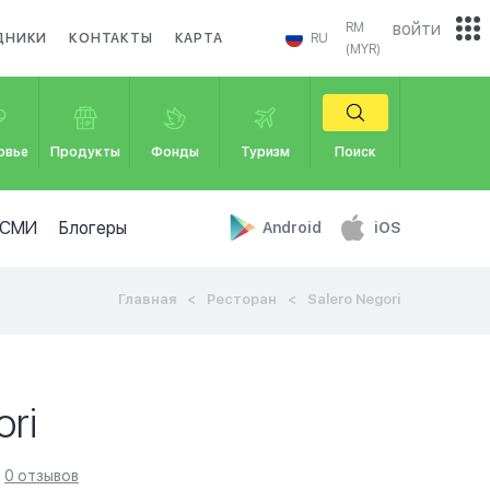
войти
RM
ДНИКИ
КОНТАКТЫ
КАРТА
RU
(MYR)
овье
Продукты
Фонды
Туризм
Поиск
СМИ
Блогеры
Android
iOS
Главная
Ресторан
Salero Negori
ori
0 отзывов