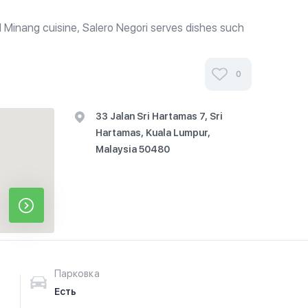
d Minang cuisine, Salero Negori serves dishes such
 Bumbu (deep-fried Kampung chicken), Gulai Otak
ai Tunjang (red beef...
0
33 Jalan Sri Hartamas 7, Sri
Hartamas, Kuala Lumpur,
Malaysia 50480
Парковка
Есть