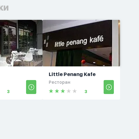
ки
Little Penang Kafe
Ресторан
3
3