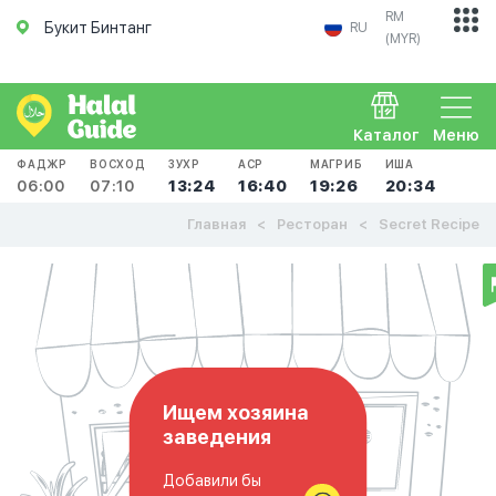
RM
Букит Бинтанг
RU
(MYR)
Каталог
Меню
ФАДЖР
ВОСХОД
ЗУХР
АСР
МАГРИБ
ИША
06:00
07:10
13:24
16:40
19:26
20:34
Главная
Ресторан
Secret Recipe
Ищем хозяина
заведения
Добавили бы