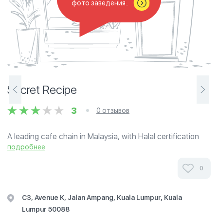
фото заведения..
Secret Recipe
3
0 отзывов
A leading cafe chain in Malaysia, with Halal certification
awarded by Jabatan Kemajuan Islam Malaysia (JAKIM),
подробнее
Secret Recipe is a unique, casual dining cafe serving more
than 50 types of menu...
0
C3, Avenue K, Jalan Ampang, Kuala Lumpur, Kuala
Lumpur 50088