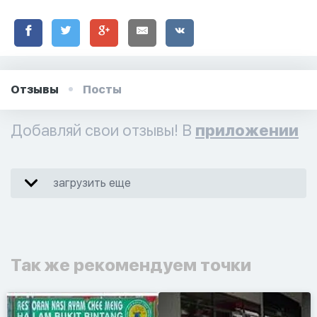
Отзывы
Посты
Добавляй свои отзывы! В
приложении
загрузить еще
Так же рекомендуем точки