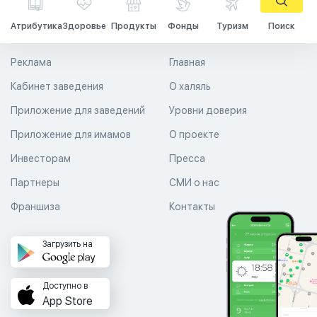
Атрибутика
Здоровье
Продукты
Фонды
Туризм
Поиск
Реклама
Главная
Кабинет заведения
О халяль
Приложение для заведений
Уровни доверия
Приложение для имамов
О проекте
Инвесторам
Пресса
Партнеры
СМИ о нас
Франшиза
Контакты
Загрузить на
Доступно в
App Store