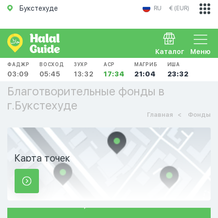
Букстехуде
RU
€ (EUR)
Каталог
Меню
ФАДЖР
ВОСХОД
ЗУХР
АСР
МАГРИБ
ИША
03:09
05:45
13:32
17:34
21:04
23:32
Благотворительные фонды в
г.Букстехуде
Главная
Фонды
Карта точек