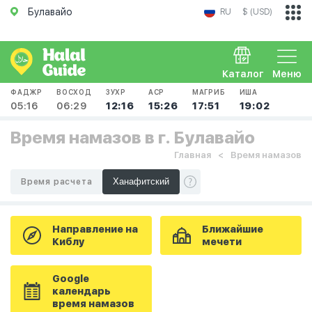
Булавайо
RU
$ (USD)
Каталог
Меню
ФАДЖР
ВОСХОД
ЗУХР
АСР
МАГРИБ
ИША
05:16
06:29
12:16
15:26
17:51
19:02
Время намазов в г. Булавайо
Главная
Время намазов
Время расчета
Направление на
Ближайшие
Киблу
мечети
Google
календарь
время намазов