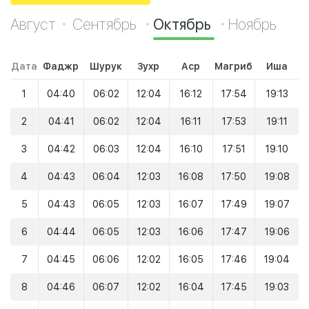
Август
Сентябрь
Октябрь
Ноябрь
Дата
Фаджр
Шурук
Зухр
Аср
Магриб
Иша
1
04:40
06:02
12:04
16:12
17:54
19:13
2
04:41
06:02
12:04
16:11
17:53
19:11
3
04:42
06:03
12:04
16:10
17:51
19:10
4
04:43
06:04
12:03
16:08
17:50
19:08
5
04:43
06:05
12:03
16:07
17:49
19:07
6
04:44
06:05
12:03
16:06
17:47
19:06
7
04:45
06:06
12:02
16:05
17:46
19:04
8
04:46
06:07
12:02
16:04
17:45
19:03