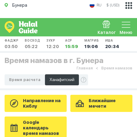
Бунера
RU
$ (USD)
Каталог
Меню
ФАДЖР
ВОСХОД
ЗУХР
АСР
МАГРИБ
ИША
03:50
05:22
12:20
15:59
19:06
20:34
Время намазов в г. Бунера
Главная
Время намазов
Время расчета
Направление на
Ближайшие
Киблу
мечети
Google
календарь
время намазов