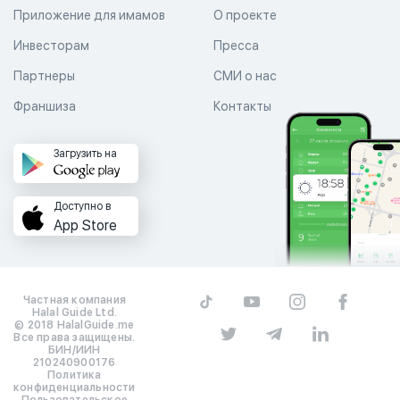
Приложение для имамов
О проекте
Инвесторам
Пресса
Партнеры
СМИ о нас
Франшиза
Контакты
Загрузить на
Доступно в
App Store
Частная компания
Halal Guide Ltd.
© 2018 HalalGuide.me
Все права защищены.
БИН/ИИН
210240900176
Политика
конфиденциальности