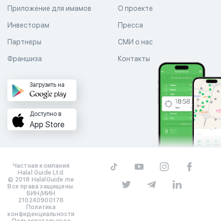
Приложение для имамов
О проекте
Инвесторам
Пресса
Партнеры
СМИ о нас
Франшиза
Контакты
Загрузить на
Доступно в
App Store
Частная компания
Halal Guide Ltd.
© 2018 HalalGuide.me
Все права защищены.
БИН/ИИН
210240900176
Политика
конфиденциальности