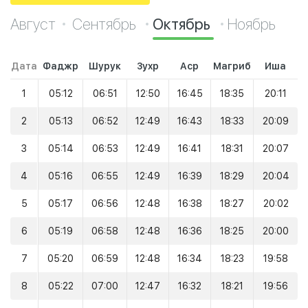
Август
Сентябрь
Октябрь
Ноябрь
Дата
Фаджр
Шурук
Зухр
Аср
Магриб
Иша
1
05:12
06:51
12:50
16:45
18:35
20:11
2
05:13
06:52
12:49
16:43
18:33
20:09
3
05:14
06:53
12:49
16:41
18:31
20:07
4
05:16
06:55
12:49
16:39
18:29
20:04
5
05:17
06:56
12:48
16:38
18:27
20:02
6
05:19
06:58
12:48
16:36
18:25
20:00
7
05:20
06:59
12:48
16:34
18:23
19:58
8
05:22
07:00
12:47
16:32
18:21
19:56