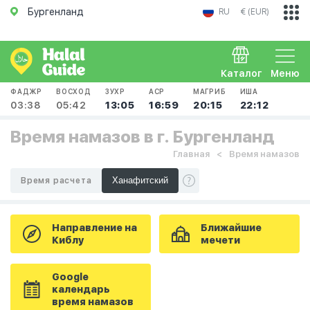
Бургенланд
RU
€ (EUR)
Каталог
Меню
ФАДЖР
ВОСХОД
ЗУХР
АСР
МАГРИБ
ИША
03:38
05:42
13:05
16:59
20:15
22:12
Время намазов в г. Бургенланд
Главная
Время намазов
Время расчета
Направление на
Ближайшие
Киблу
мечети
Google
календарь
время намазов