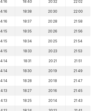
14:16
18:40
20:32
22:02
14:16
18:38
20:30
22:00
14:16
18:37
20:28
21:58
14:15
18:35
20:26
21:56
14:15
18:34
20:25
21:54
14:15
18:33
20:23
21:53
14:14
18:31
20:21
21:51
14:14
18:30
20:19
21:49
14:14
18:28
20:18
21:47
14:13
18:27
20:16
21:45
14:13
18:25
20:14
21:43
14:12
18:24
20:12
21:41