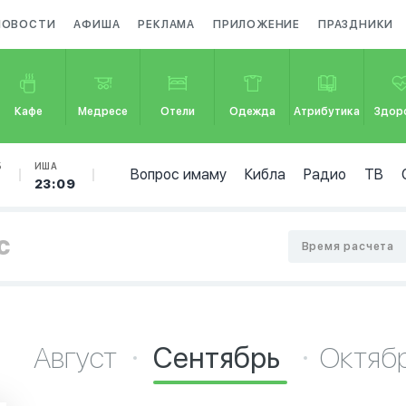
НОВОСТИ
АФИША
РЕКЛАМА
ПРИЛОЖЕНИЕ
ПРАЗДНИКИ
Кафе
Медресе
Отели
Одежда
Атрибутика
Здор
Б
ИША
Вопрос имаму
Кибла
Радио
ТВ
23:09
с
Время расчета
Август
Сентябрь
Октяб