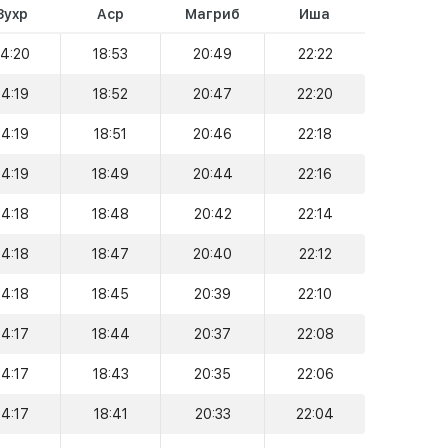
Зухр
Аср
Магриб
Иша
14:20
18:53
20:49
22:22
14:19
18:52
20:47
22:20
14:19
18:51
20:46
22:18
14:19
18:49
20:44
22:16
14:18
18:48
20:42
22:14
14:18
18:47
20:40
22:12
14:18
18:45
20:39
22:10
14:17
18:44
20:37
22:08
14:17
18:43
20:35
22:06
14:17
18:41
20:33
22:04