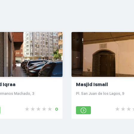
d Iqraa
Masjid Ismail
ermanos Machado, 3
Pl. San Juan de los Lagos, 9
0