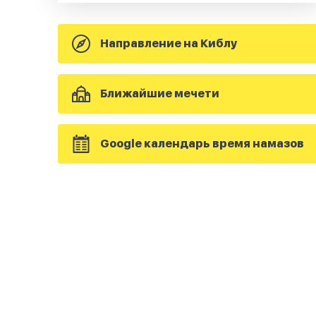
Направление на Киблу
Ближайшие мечети
Google календарь время намазов