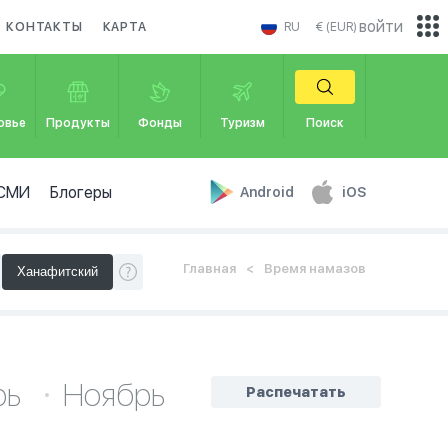
войти
КОНТАКТЫ
КАРТА
RU
€ (EUR)
овье
Продукты
Фонды
Туризм
Поиск
СМИ
Блогеры
Android
iOS
Главная
Время намазов
рь
Ноябрь
Распечатать