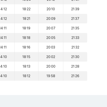
14:12
18:22
20:10
21:39
14:12
18:21
20:09
21:37
14:11
18:19
20:07
21:35
14:11
18:18
20:05
21:33
14:11
18:16
20:03
21:32
14:10
18:15
20:02
21:30
14:10
18:13
20:00
21:28
14:10
18:12
19:58
21:26