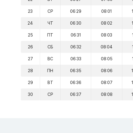
23
СР
06:29
08:01
24
ЧТ
06:30
08:02
25
ПТ
06:31
08:03
26
СБ
06:32
08:04
27
ВС
06:33
08:05
28
ПН
06:35
08:06
29
ВТ
06:36
08:07
30
СР
06:37
08:08