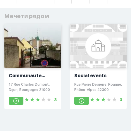
Мечети рядом
Communaute
Social events
Musulmane De
17 Rue Charles Dumont,
Rue Pierre Dépierre, Roanne,
Dijon
Dijon, Bourgogne 21000
Rhône-Alpes 42300
3
3