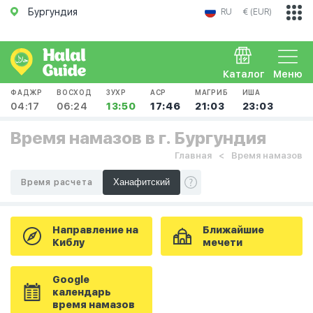
Бургундия
RU
€ (EUR)
Каталог
Меню
ФАДЖР
ВОСХОД
ЗУХР
АСР
МАГРИБ
ИША
04:17
06:24
13:50
17:46
21:03
23:03
Время намазов в г. Бургундия
Главная
Время намазов
Время расчета
Направление на
Ближайшие
Киблу
мечети
Google
календарь
время намазов