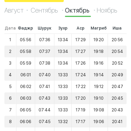
Август
Сентябрь
Октябрь
Ноябрь
Дата
Фаджр
Шурук
Зухр
Аср
Магриб
Иша
1
05:56
07:36
13:34
17:29
19:20
20:56
2
05:58
07:37
13:34
17:27
19:18
20:54
3
05:59
07:38
13:34
17:26
19:16
20:52
4
06:01
07:40
13:33
17:24
19:14
20:49
5
06:02
07:41
13:33
17:22
19:12
20:47
6
06:03
07:43
13:33
17:20
19:10
20:45
7
06:05
07:44
13:33
17:19
19:08
20:43
8
06:06
07:45
13:32
17:17
19:06
20:41