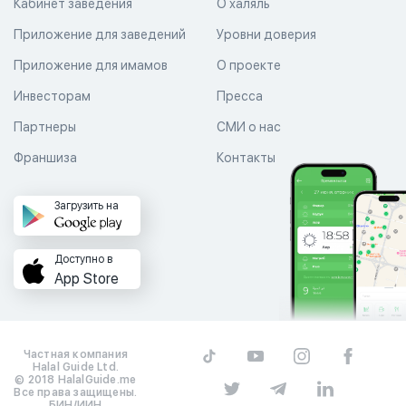
Кабинет заведения
О халяль
Приложение для заведений
Уровни доверия
Приложение для имамов
О проекте
Инвесторам
Пресса
Партнеры
СМИ о нас
Франшиза
Контакты
Загрузить на
Доступно в
App Store
Частная компания
Halal Guide Ltd.
© 2018 HalalGuide.me
Все права защищены.
БИН/ИИН