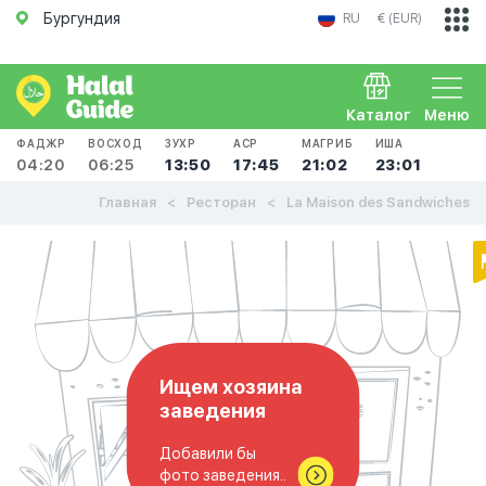
Бургундия
RU
€ (EUR)
Каталог
Меню
ФАДЖР
ВОСХОД
ЗУХР
АСР
МАГРИБ
ИША
04:20
06:25
13:50
17:45
21:02
23:01
Главная
Ресторан
La Maison des Sandwiches
Ищем хозяина
заведения
Добавили бы
фото заведения..