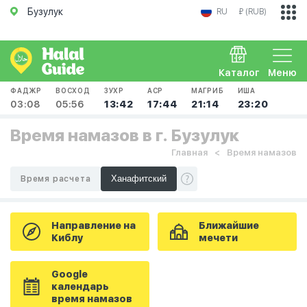
Бузулук
RU
₽ (RUB)
Каталог
Меню
ФАДЖР
ВОСХОД
ЗУХР
АСР
МАГРИБ
ИША
03:08
05:56
13:42
17:44
21:14
23:20
Время намазов в г. Бузулук
Главная
Время намазов
Время расчета
Направление на
Ближайшие
Киблу
мечети
Google
календарь
время намазов