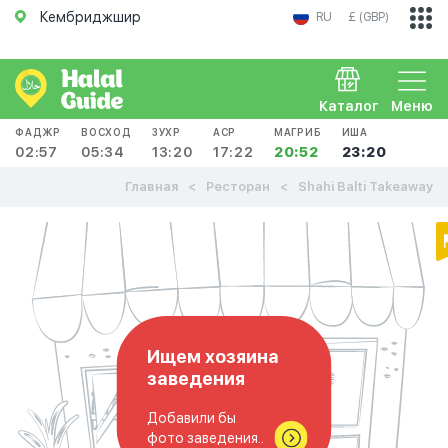
Кембриджшир
RU
£ (GBP)
Каталог
Меню
ФАДЖР
ВОСХОД
ЗУХР
АСР
МАГРИБ
ИША
02:57
05:34
13:20
17:22
20:52
23:20
Главная
Ресторан
Shahi Balti Takeaway
Ищем хозяина
заведения
Добавили бы
фото заведения..