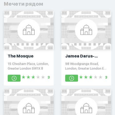
Мечети рядом
The Mosque
Jamea Darus-
Sunnah
15 Chesham Place, London,
98 Woodgrange Road,
Greater London SW1X 8
London, Greater London E7
0
3
3