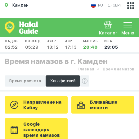
Камден
RU
£ (GBP)
Каталог
Меню
ФАДЖР
ВОСХОД
ЗУХР
АСР
МАГРИБ
ИША
02:52
05:29
13:12
17:13
20:40
23:05
Время намазов в г. Камден
Главная
Время намазов
Время расчета
Направление на
Ближайшие
Киблу
мечети
Google
календарь
время намазов