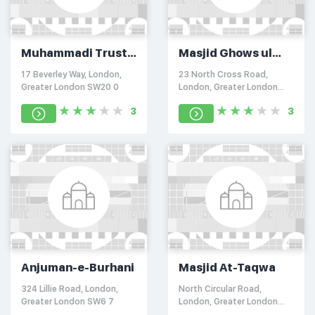
Muhammadi Trust
Masjid Ghows ul
of Great Britain
Azam
17 Beverley Way, London,
23 North Cross Road,
Greater London SW20 0
London, Greater London
SE22 9
3
3
Anjuman-e-Burhani
Masjid At-Taqwa
324 Lillie Road, London,
North Circular Road,
Greater London SW6 7
London, Greater London
NW10 7