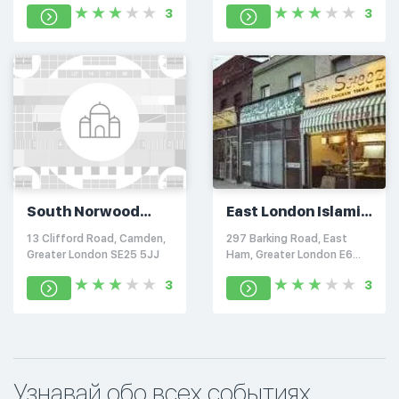
3
3
South Norwood
East London Islamic
Islamic Community
Centre
13 Clifford Road, Camden,
297 Barking Road, East
Centre
Greater London SE25 5JJ
Ham, Greater London E6
1LB
3
3
Узнавай обо всех событиях