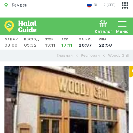
Камден
RU
£ (GBP)
Каталог
Меню
ФАДЖР
ВОСХОД
ЗУХР
АСР
МАГРИБ
ИША
03:00
05:32
13:11
17:11
20:37
22:58
Главная
Ресторан
Woody Grill