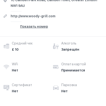
1C Camden Park Road, Camden Town, Greater London
NW1 9AU
http://www.woody-grill.com
Показать номер
Средний чек
Алкоголь
£ 10
Запрещён
WiFi
Оплата картой
Нет
Принимается
Сертификат
Парковка
Нет
Нет