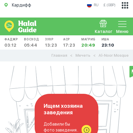
Кардифф
RU
£ (GBP)
Каталог
Меню
ФАДЖР
ВОСХОД
ЗУХР
АСР
МАГРИБ
ИША
03:12
05:44
13:23
17:23
20:49
23:10
Главная
Мечеть
Al-Noor Mosque
Ищем хозяина
заведения
Добавили бы
фото заведения..