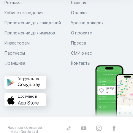
Реклама
Главная
Кабинет заведения
О халяль
Приложение для заведений
Уровни доверия
Приложение для имамов
О проекте
Инвесторам
Пресса
Партнеры
СМИ о нас
Франшиза
Контакты
Загрузить на
Доступно в
App Store
Частная компания
Halal Guide Ltd.