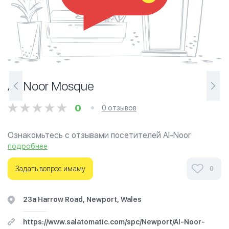
Al-Noor Mosque
0
0 отзывов
Ознакомьтесь с отзывами посетителей Al-Noor
Mosque в г.Кардифф на фотографиях и узнайте о часах
подробнее
работы. Ваше духовное путешествие начинается
здесь.
Задать вопрос имаму
0
23a Harrow Road, Newport, Wales
https://www.salatomatic.com/spc/Newport/Al-Noor-