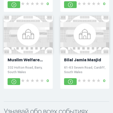
0
0
Muslim Welfare
Bilal Jamia Masjid
Association
332 Holton Road, Barry,
61-63 Severn Road, Cardiff,
South Wales
South Wales
0
0
Узнавай обо всех событиях