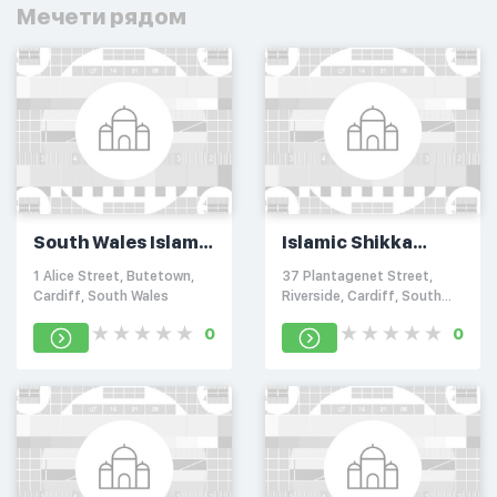
Мечети рядом
South Wales Islamic
Islamic Shikka
Centre
Prostisan
1 Alice Street, Butetown,
37 Plantagenet Street,
Cardiff, South Wales
Riverside, Cardiff, South
Wales
0
0