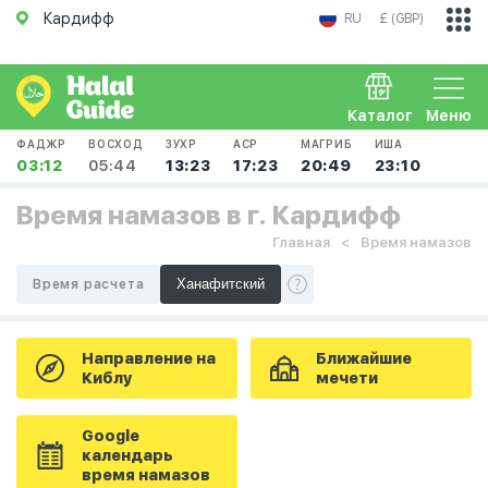
Кардифф
RU
£ (GBP)
Каталог
Меню
ФАДЖР
ВОСХОД
ЗУХР
АСР
МАГРИБ
ИША
03:12
05:44
13:23
17:23
20:49
23:10
Время намазов в г. Кардифф
Главная
Время намазов
Время расчета
Направление на
Ближайшие
Киблу
мечети
Google
календарь
время намазов