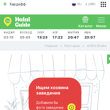
Кардифф
RU
£ (GBP)
Каталог
Меню
ФАДЖР
ВОСХОД
ЗУХР
АСР
МАГРИБ
ИША
03:15
05:45
13:23
17:22
20:47
23:07
Главная
Ресторан
Grill N Shake
Ищем хозяина
заведения
Добавили бы
фото заведения..