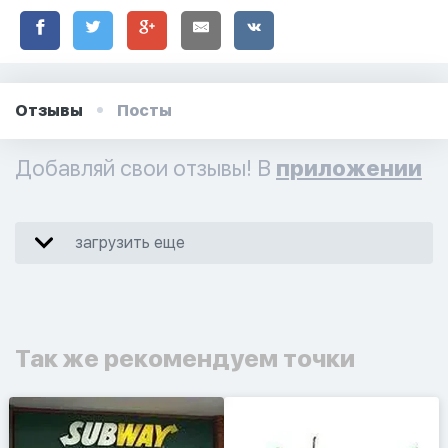
Отзывы
Посты
Добавляй свои отзывы! В
приложении
загрузить еще
Так же рекомендуем точки