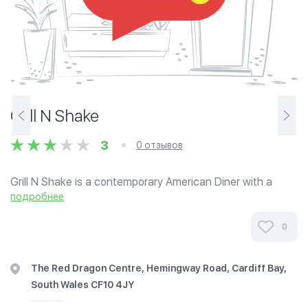
Grill N Shake
3
0 отзывов
Grill N Shake is a contemporary American Diner with a
fusion twist of Gulf Mediterranean Grills, situated in the
подробнее
Red Dragon Centre in Cardiff Bay. Enjoy fresh sizzling, 10
oz Steaks; 8oz Char...
0
The Red Dragon Centre, Hemingway Road, Cardiff Bay,
South Wales CF10 4JY