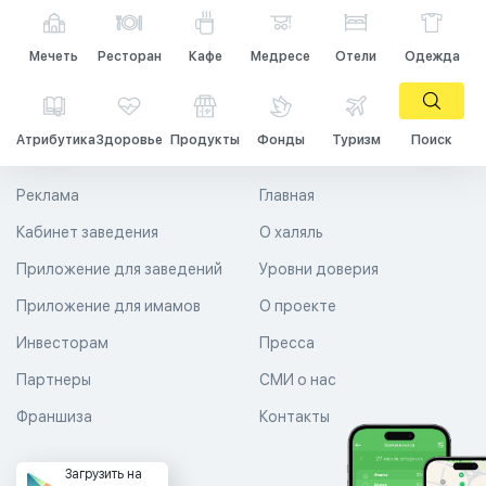
Мечеть
Ресторан
Кафе
Медресе
Отели
Одежда
Атрибутика
Здоровье
Продукты
Фонды
Туризм
Поиск
Реклама
Главная
Кабинет заведения
О халяль
Приложение для заведений
Уровни доверия
Приложение для имамов
О проекте
Инвесторам
Пресса
Партнеры
СМИ о нас
Франшиза
Контакты
Загрузить на