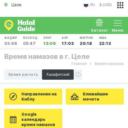
Целе
RU
$ (USD)
Каталог
Меню
ФАДЖР
ВОСХОД
ЗУХР
АСР
МАГРИБ
ИША
03:46
05:47
13:09
17:03
20:18
22:13
Время намазов в г. Целе
Главная
Время намазов
Время расчета
Направление на
Ближайшие
Киблу
мечети
Google
календарь
время намазов